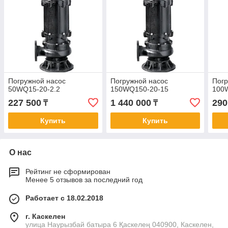
Погружной насос
Погружной насос
Погр
50WQ15-20-2.2
150WQ150-20-15
100
227 500
1 440 000
290
₸
₸
Купить
Купить
О нас
Рейтинг не сформирован
Менее 5 отзывов за последний год
Работает с 18.02.2018
г. Каскелен
улица Наурызбай батыра 6 Қаскелең 040900, Каскелен,