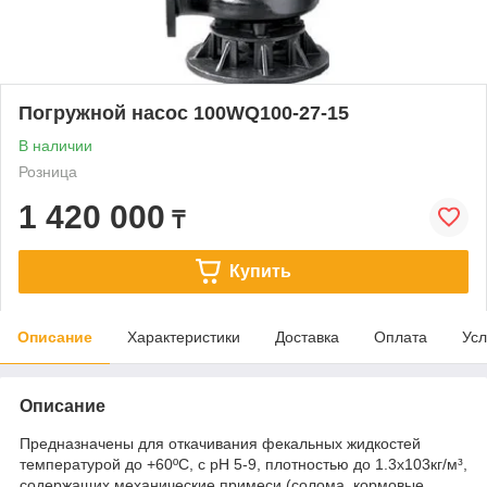
Погружной насос 100WQ100-27-15
В наличии
Розница
1 420 000
₸
Купить
Описание
Характеристики
Доставка
Оплата
Усл
Описание
Предназначены для откачивания фекальных жидкостей
температурой до +60ºС, с рН 5-9, плотностью до 1.3x10
3
кг/м³,
содержащих механические примеси (солома, кормовые