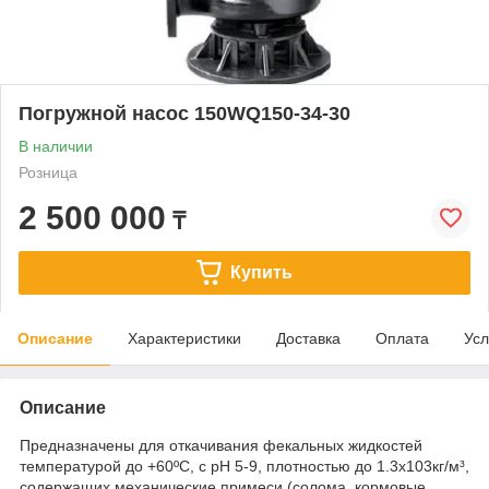
Погружной насос 150WQ150-34-30
В наличии
Розница
2 500 000
₸
Купить
Описание
Характеристики
Доставка
Оплата
Усл
Описание
Предназначены для откачивания фекальных жидкостей
температурой до +60ºС, с рН 5-9, плотностью до 1.3x10
3
кг/м³,
содержащих механические примеси (солома, кормовые