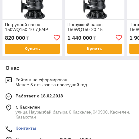
Погружной насос
Погружной насос
Погр
150WQ150-10-7,5/4P
150WQ150-20-15
150
820 000
1 440 000
1 9
₸
₸
Купить
Купить
О нас
Рейтинг не сформирован
Менее 5 отзывов за последний год
Работает с 18.02.2018
г. Каскелен
улица Наурызбай батыра 6 Қаскелең 040900, Каскелен,
Казахстан
Контакты