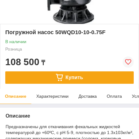
Погружной насос 50WQD10-10-0.75F
В наличии
Розница
108 500
₸
Купить
Описание
Характеристики
Доставка
Оплата
Усл
Описание
Предназначены для откачивания фекальных жидкостей
температурой до +60ºС, с рН 5-9, плотностью до 1.3x10
3
кг/м³,
содержащих механические примеси (солома, кормовые