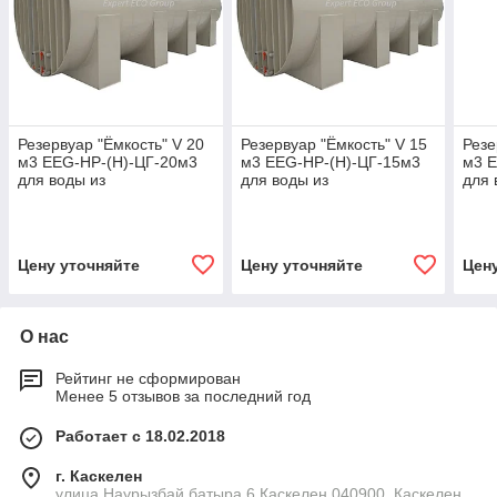
Резервуар "Ёмкость" V 20
Резервуар "Ёмкость" V 15
Резе
м3 EEG-НР-(Н)-ЦГ-20м3
м3 EEG-НР-(Н)-ЦГ-15м3
м3 
для воды из
для воды из
для 
полипропилена
полипропилена
пол
Цену уточняйте
Цену уточняйте
Цен
О нас
Рейтинг не сформирован
Менее 5 отзывов за последний год
Работает с 18.02.2018
г. Каскелен
улица Наурызбай батыра 6 Қаскелең 040900, Каскелен,