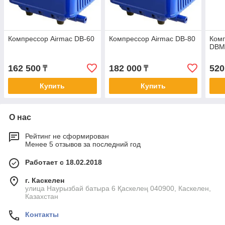
Компрессор Airmac DB-60
Компрессор Airmac DB-80
Комп
DBM
162 500
182 000
520
₸
₸
Купить
Купить
О нас
Рейтинг не сформирован
Менее 5 отзывов за последний год
Работает с 18.02.2018
г. Каскелен
улица Наурызбай батыра 6 Қаскелең 040900, Каскелен,
Казахстан
Контакты