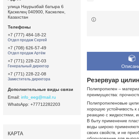
улица Наурызбай батыра 6
Қаскелең 040900, Каскелен,
Казахстан
+7 (777) 484-18-22
Отдел продаж Сергей
+7 (708) 626-57-49
Отдел продаж Артём
+7 (771) 228-22-03
Описан
Генеральный директор
+7 (771) 228-22-08
Резервуар цили
Заместитель директора
Полипропилен – материал
преимущества: прочность,
info_eeg@mail.ru
Полипропиленовые цилин
+77712282203
хорошую устойчивость к 
реакцию с жидкостями, и
В быту применение пласт
воды широко применяются
своих свойств, и не при
КАРТА
оборудование для выпол