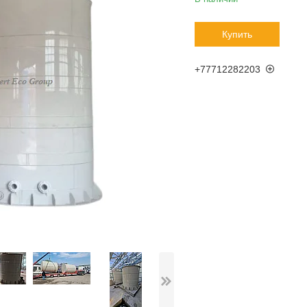
Купить
+77712282203