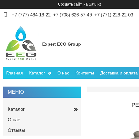
Создать сайт
на Satu.kz
+7 (777) 484-18-22
+7 (708) 626-57-49
+7 (771) 228-22-03
Expert ECO Group
Главная
Каталог
О нас
Контакты
Доставка и оплата
РЕ
Каталог
О нас
Отзывы