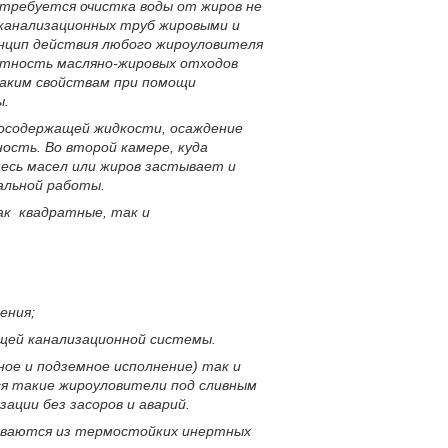
 требуется очистка воды от жиров не
 канализационных труб жировыми и
инцип действия любого жироуловителя
лотность масляно-жировых отходов
таким свойствам при помощи
ы.
росодержащей жидкости, осаждение
ость. Во второй камере, куда
есь масел или жиров застывает и
альной работы.
ак квадратные, так и
ения;
бщей канализационной системы.
ое и подземное исполнение) так и
я такие жироуловители под сливным
ции без засоров и аварий.
ливаются из термостойких инертных