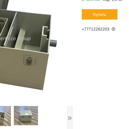
Купить
+77712282203