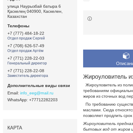
улица Наурызбай батыра 6
Қаскелең 040900, Каскелен,
Казахстан
+7 (777) 484-18-22
Отдел продаж Сергей
+7 (708) 626-57-49
Отдел продаж Артём
+7 (771) 228-22-03
Описан
Генеральный директор
+7 (771) 228-22-08
Жироуловитель из
Заместитель директора
Жироуловитель из полипр
требованиям официальны
info_eeg@mail.ru
жиров из сточных вод п
+77712282203
По требованию существу
маслами. Сюда относятс
позволяет продлить срок
Жироуловитель предназ
КАРТА
бытовых вод от жиров 