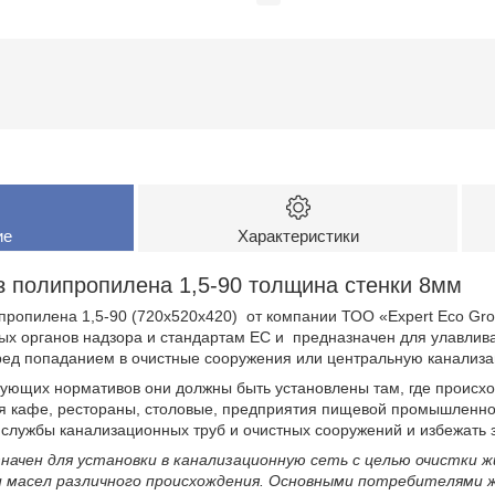
ие
Характеристики
 полипропилена 1,5-90 толщина стенки 8мм
опилена 1,5-90 (720х520х420) от компании ТОО «Expert Eco Grou
х органов надзора и стандартам ЕС и предназначен для улавлив
еред попаданием в очистные сооружения или центральную канализ
ющих нормативов они должны быть установлены там, где происход
я кафе, рестораны, столовые, предприятия пищевой промышленно
 службы канализационных труб и очистных сооружений и избежать 
начен для установки в канализационную сеть с целью очистки 
и масел различного происхождения. Основными потребителями