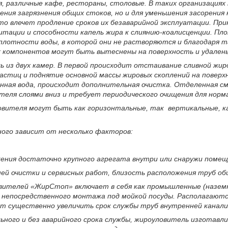
 различные кафе, рестораны, столовые. В таких организациях
ния загрязнения общих стоков, но и для уменьшения засорения
то влечет продление сроков их безаварийной эксплуатации. Пр
витации и способности капель жира к слиянию-коалисценции. П
плотности воды, в которой они не растворяются и благодаря 
 компонентов могут быть вытеснены на поверхность и удален
 из двух камер. В первой происходит отстаивание сливной жи
астиц и поднятие основной массы жировых скоплений на поверхн
нная вода, происходит дополнительная очистка. Отделенная см
теля слоями вниз и требует периодического очищения для норм
овителя могут быть как горизонтальные, так вертикальные, к
ного зависит от несколько факторов:
ения достаточно крупного агрегата внутри или снаружи помещ
ей очистки и сервисных работ, близость расположения труб о
вителей «ЖирСтоп» включает в себя как промышленные (наземн
 непосредственного монтажа под мойкой посуды. Располагаютс
 существенно увеличить срок службы труб внутренней канализа
льного и без аварийного срока службы, жироуловитель изготав