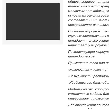
общественного питания,
только для предотвраще
масляными отходами, ч
основан на законах гра
составляет 80-85% от 
поверхностно-активных
Состоит жироуловитель
крупных загрязняющих ч
попадает только очище
нарастает у жироулови
По конструкции жироул
цилиндрические.
Применение того или и
-Количества жидкости;
-Возможности располож
-Удобства его дальнейш
Модельный ряд жироуло
компактные модели для
отверстием и позволяют
Для обеспечения длите