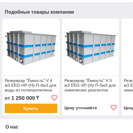
Подобные товары компании
Резервуар "Ёмкость" V 4
Резервуар "Ёмкость" V 5
Резе
м3 EEG-НР-(Н)-П-4м3 для
м3 EEG-ХР-(Н)-П-5м3 для
м3 E
воды из полипропилена
химических реагентов
хими
1 250 000
от
₸
Цену уточняйте
Цен
Купить
О нас