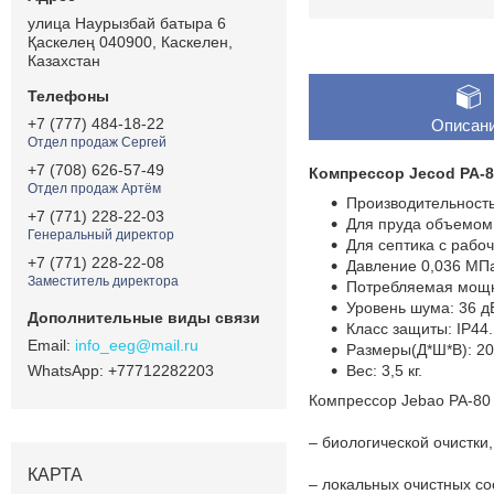
улица Наурызбай батыра 6
Қаскелең 040900, Каскелен,
Казахстан
+7 (777) 484-18-22
Описан
Отдел продаж Сергей
+7 (708) 626-57-49
Компрессор Jecod PA-8
Отдел продаж Артём
Производительность:
+7 (771) 228-22-03
Для пруда объемом 
Генеральный директор
Для септика с рабо
+7 (771) 228-22-08
Давление 0,036 МП
Заместитель директора
Потребляемая мощнос
Уровень шума: 36 д
Класс защиты: IP44.
info_eeg@mail.ru
Размеры(Д*Ш*В): 20
+77712282203
Вес: 3,5 кг.
Компрессор Jebao PA-80
– биологической очистки,
КАРТА
– локальных очистных с