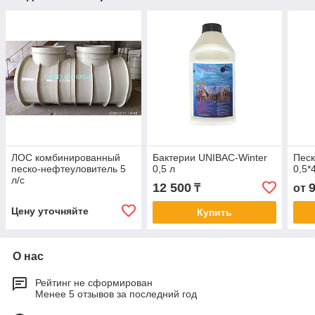
ЛОС комбинированный
Бактерии UNIBAC-Winter
Песк
песко-нефтеуловитель 5
0,5 л
0,5*
л/с
12 500
₸
от
Цену уточняйте
Купить
О нас
Рейтинг не сформирован
Менее 5 отзывов за последний год