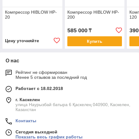
Компрессор HIBLOW HP-
Компрессор HIBLOW HP-
Ком
20
200
120
585 000
390
₸
Цену уточняйте
Купить
О нас
Рейтинг не сформирован
Менее 5 отзывов за последний год
Работает с 18.02.2018
г. Каскелен
улица Наурызбай батыра 6 Қаскелең 040900, Каскелен,
Казахстан
Контакты
Сегодня выходной
Показать весь график работы