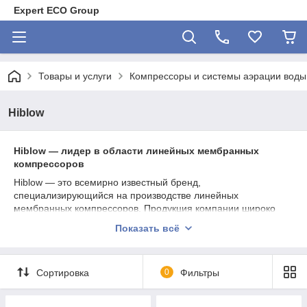
Expert ECO Group
Товары и услуги
Компрессоры и системы аэрации воды
Hiblow
Hiblow — лидер в области линейных мембранных
компрессоров
Hiblow — это всемирно известный бренд,
специализирующийся на производстве линейных
мембранных компрессоров. Продукция компании широко
используется в системах аэрации, очистки сточных вод,
Показать всё
септиках, аквариумистике и других сферах, где требуется
стабильная подача воздуха.
Компрессоры Hiblow отличаются высокой
Сортировка
0
Фильтры
энергоэффективностью, низким уровнем шума и длительным
сроком службы. Благодаря инновационной линейной
технологии, оборудование работает без трения между