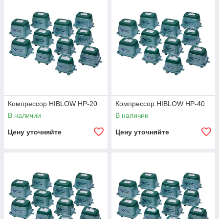
движущимися частями, что снижает износ и минимизирует
необходимость в частом обслуживании.
В линейке Hiblow представлены модели для бытового и
промышленного применения, которые обеспечивают
надежную работу даже в круглосуточном режиме.
Компактные размеры и простота установки делают их
удобным решением для различных задач.
Преимущества Hiblow:
экономичное энергопотребление;
Компрессор HIBLOW HP-20
Компрессор HIBLOW HP-40
тихая работа;
В наличии
В наличии
высокая надежность и долговечность;
Цену уточняйте
Цену уточняйте
минимальные требования к обслуживанию;
стабильная производительность.
Hiblow — это выбор тех, кто ценит качество, надежность и
эффективность в системах подачи воздуха.